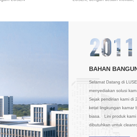
asangan dan
terbuat dari dua lapisan pelat
an yang mudah,
baja berwarna dengan bahan
ngkit listrik
insulasi (seperti busa poliuretan
fisiensi tinggi, serta
atau wol batu) di antaranya,
2011
elamatan dan
dan memiliki beragam aplikasi
telah menjadi
di bidang fotovoltaik.
alam bidang
panel sandwich
BAHAN BANGUN
Selamat Datang di LUSE,
menyediakan solusi kamar
Sejak pendirian kami di
ketat lingkungan kamar b
biasa. Lini produk kami
dibutuhkan untuk cleanr
Cleanroom/Panel sandwich