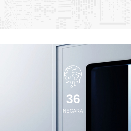
 saluran udara sentral/panel saluran & aksesorinya • Peralatan
s ruang bersih . Kami berharap dapat berkolaborasi dengan
lingkungan ruang bersih berstandar tinggi.
3
6
NEGARA