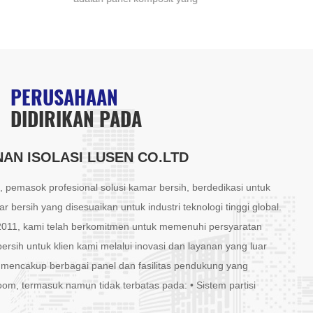
dirancang dengan dua lapisan
komp
luar kuat yang membungkus inti
lapi
ringan. Inti biasanya terdiri dari
Inti
bahan seperti polistiren,
ring
poliuretan, atau wol mineral,
poli
PERUSAHAAN
yang dipilih karena sifat
seda
DIDIRIKAN PADA
isolasinya yang sangat baik dan
kali
kepadatannya yang rendah.
baha
Lapisan luar sering kali dibuat
pane
AN ISOLASI LUSEN CO.LTD
dari logam (seperti aluminium
keku
atau baja) atau bahan kaku
isol
 pemasok profesional solusi kamar bersih, berdedikasi untuk
lainnya, sehingga memberikan
pop
 bersih yang disesuaikan untuk industri teknologi tinggi global.
kekuatan dan daya tahan yang
khu
 2011, kami telah berkomitmen untuk memenuhi persyaratan
luar biasa.
dind
ersih untuk klien kami melalui inovasi dan layanan yang luar
 mencakup berbagai panel dan fasilitas pendukung yang
oom, termasuk namun tidak terbatas pada: • Sistem partisi
/Panel atap • Pintu dan jendela ruang bersih • Bahan filtrasi