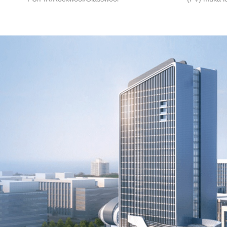
mengadopsi desain prinsip anti-
metode pem
siphon untuk secara efektif
pembongkar
mencegah erosi dan penetrasi
kinerja pemba
panel setelah air hujan
fotovoltaik e
menyebar. Desain puncak
jaminan kes
gelombang memberikan efek
keandalan, 
kedap air dan kapasitas
pemimpin d
menahan beban, sekaligus
manufaktur 
memastikan efek isolasi
fotovoltaik.
bangunan dan mengurangi
biaya konstruksi.