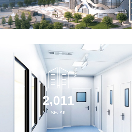
,
2
0
1
1
SEJAK