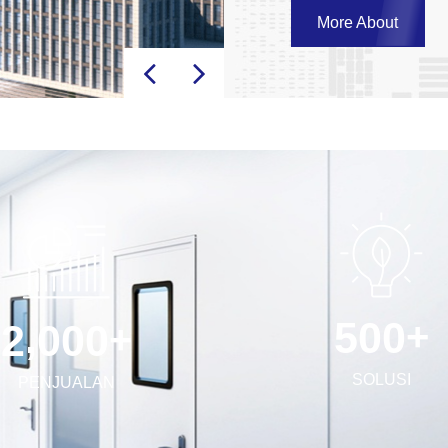
efisiensi tinggi • Sistem
More About
dan perlengkapan khusu
Anda untuk menciptakan 
+
,
5
0
0
+
2
0
0
0
SOLUSI
PENJUALAN