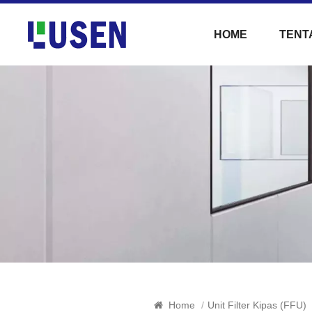
HOME
TENT
Home
/
Unit Filter Kipas (FFU)