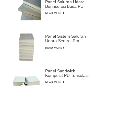
Panel Saluran Udara
Berinsulasi Busa PU
Ringan Tahan Lama
READ MORE
Panel Sistem Saluran
Udara Sentral Pra-
insulasi Busa PU
READ MORE
Komposit
Panel Sandwich
Komposit PU Terisolasi
Tahan Api Tahan Air
READ MORE
yang Dapat
Disesuaikan
Harga Grosir Pabrik
Panel Sandwich Pra-
insulasi Paling Tahan
READ MORE
Lama dari LUSEN