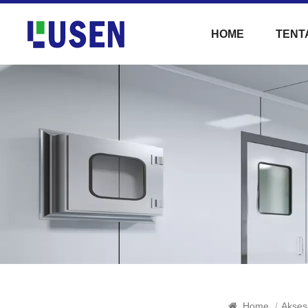
HOME
TENT
Home
/
Akses