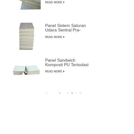
READ MORE
Panel Sistem Saluran
Udara Sentral Pra-
insulasi Busa PU
READ MORE
Komposit
Panel Sandwich
Komposit PU Terisolasi
Tahan Api Tahan Air
READ MORE
yang Dapat
Disesuaikan
Harga Grosir Pabrik
Panel Sandwich Pra-
insulasi Paling Tahan
READ MORE
Lama dari LUSEN
Pintu Cleanroom Kedap
Suara dengan Rangka