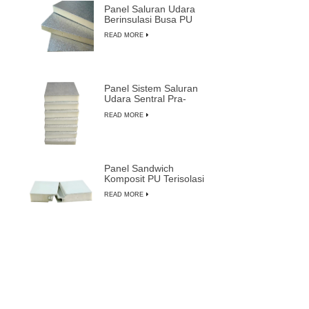
Panel Saluran Udara
Berinsulasi Busa PU
Ringan Tahan Lama
READ MORE
Panel Sistem Saluran
Udara Sentral Pra-
insulasi Busa PU
READ MORE
Komposit
Panel Sandwich
Komposit PU Terisolasi
Tahan Api Tahan Air
READ MORE
yang Dapat
Disesuaikan
Harga Grosir Pabrik
Panel Sandwich Pra-
insulasi Paling Tahan
READ MORE
Lama dari LUSEN