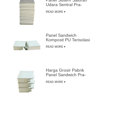
Panel Sistem Saluran
Udara Sentral Pra-
insulasi Busa PU
READ MORE
Komposit
Panel Sandwich
Komposit PU Terisolasi
Tahan Api Tahan Air
READ MORE
yang Dapat
Disesuaikan
Harga Grosir Pabrik
Panel Sandwich Pra-
insulasi Paling Tahan
READ MORE
Lama dari LUSEN
Pintu Cleanroom Kedap
Suara dengan Rangka
Aluminium untuk
READ MORE
Pembuatan
Semikonduktor