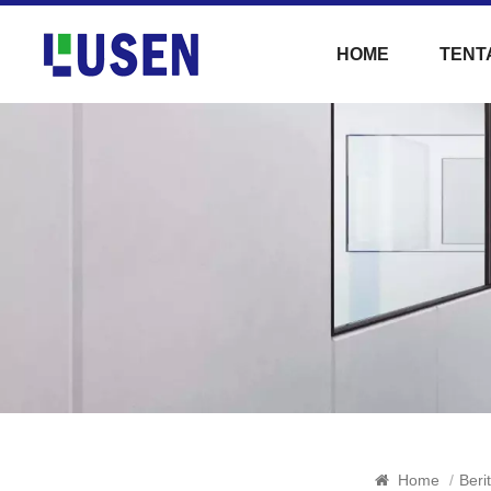
HOME
TENT
Home
/
Beri