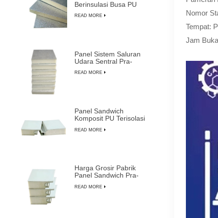
Berinsulasi Busa PU
Ringan Tahan Lama
Nomor St
READ MORE
Tempat: P
Jam Buka:
Panel Sistem Saluran
Udara Sentral Pra-
insulasi Busa PU
READ MORE
Komposit
Panel Sandwich
Komposit PU Terisolasi
Tahan Api Tahan Air
READ MORE
yang Dapat Disesuaikan
Harga Grosir Pabrik
Panel Sandwich Pra-
insulasi Paling Tahan
READ MORE
Lama dari LUSEN