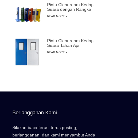
Pintu Cleanroom Kedap
Suara dengan Rangka
Aluminium untuk
READ MORE
Pembuatan
Semikonduktor
Pintu Cleanroom Kedap
Suara Tahan Api
Berkualitas Tinggi
READ MORE
dengan Penggantian
Manual
Berlangganan Kami
Silakan baca terus, terus posting,
berlangganan, dan kami menyambut Anda