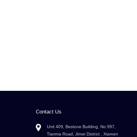
Contact Us
Unit 409, Bestone Building, No.997,
Tianma Road, Jimei District , Xiamen