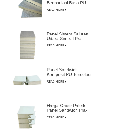
Berinsulasi Busa PU
Ringan Tahan Lama
READ MORE
Panel Sistem Saluran
Udara Sentral Pra-
insulasi Busa PU
READ MORE
Komposit
Panel Sandwich
Komposit PU Terisolasi
Tahan Api Tahan Air
READ MORE
yang Dapat Disesuaikan
Harga Grosir Pabrik
Panel Sandwich Pra-
insulasi Paling Tahan
READ MORE
Lama dari LUSEN