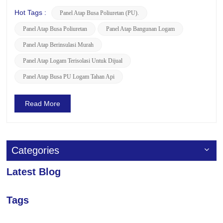
kondisi lingkungan di lokasi pemasangan. LUSE, produsen
terkemuka panel PU berkualitas tinggi, telah
Hot Tags :
Panel Atap Busa Poliuretan (PU).
mengembangkan teknologi asli yang disesuaikan dengan
Panel Atap Busa Poliuretan
Panel Atap Bangunan Logam
berbagai kondisi iklim, kh...
Panel Atap Berinsulasi Murah
Panel Atap Logam Terisolasi Untuk Dijual
Panel Atap Busa PU Logam Tahan Api
Read More
Categories
Latest Blog
Tags