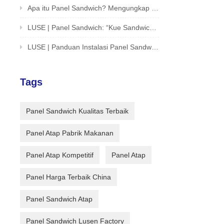
Apa itu Panel Sandwich? Mengungkap Solusi Inovatif Untuk Bangunan Dan Struktur
LUSE | Panel Sandwich: “Kue Sandwich” dari Dunia Arsitektur
LUSE | Panduan Instalasi Panel Sandwich Buka Kunci Satu Detik
Tags
Panel Sandwich Kualitas Terbaik
Panel Atap Pabrik Makanan
Panel Atap Kompetitif
Panel Atap
Panel Harga Terbaik China
Panel Sandwich Atap
Panel Sandwich Lusen Factory