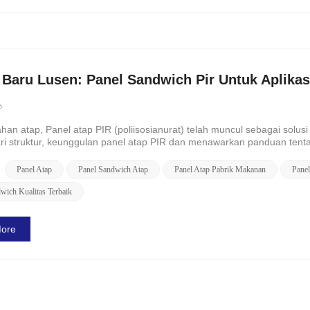
 Baru Lusen: Panel Sandwich Pir Untuk Aplika
5
han atap, Panel atap PIR (poliisosianurat) telah muncul sebagai solusi 
i struktur, keunggulan panel atap PIR dan menawarkan panduan tentang
alah je...
Panel Atap
Panel Sandwich Atap
Panel Atap Pabrik Makanan
Panel
wich Kualitas Terbaik
ore