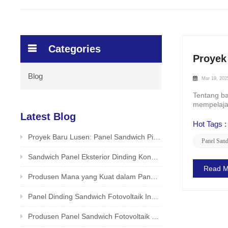
Categories
Proyek
Blog
Mar 19, 202
Tentang ba
mempelajar
atap PIR ad
Latest Blog
Hot Tags :
Proyek Baru Lusen: Panel Sandwich Pir untuk Aplikasi Atap di Pabrik Makanan /Minuman
Panel Sand
Sandwich Panel Eksterior Dinding Konstruksi Metode Lusen Factory Diungkapkan
Read M
Produsen Mana yang Kuat dalam Panel Sandwich Fotovoltaik? Produsen yang Andal dan Aman - LUSEN
Panel Dinding Sandwich Fotovoltaik Inovatif oleh LUSEN (Xiamen) Co., Ltd.
Produsen Panel Sandwich Fotovoltaik di China Bagus? Produsen Asli LUSEN Mendukung Kustomisasi