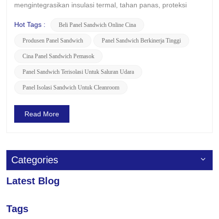
mengintegrasikan insulasi termal, tahan panas, proteksi
kebakaran, dan kemampuan menahan beban. Karena
sifatnya yang unik dan penerapannya yang luas, mereka
Hot Tags :
Beli Panel Sandwich Online Cina
telah menunjukkan potensi yang sangat baik di berbagai
Produsen Panel Sandwich
Panel Sandwich Berkinerja Tinggi
bidang: Aplikasi IndustriP...
Cina Panel Sandwich Pemasok
Panel Sandwich Terisolasi Untuk Saluran Udara
Panel Isolasi Sandwich Untuk Cleanroom
Read More
Categories
Latest Blog
Tags