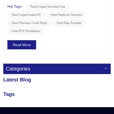
logam. Ini adalah panel isolasi yang diproduksi
menggunakan busa poliuretan (PUF). Rasakan Kekuatan
Hot Tags :
Panel Logam Terisolasi Cina
dan Kekuatan Panel PU LUSENPanel LUSEN PU adalah
Panel Logam Isolasi PU
Panel Sandwich Terisolasi
pilihan sempurna untu...
Panel Terisolasi Untuk Dijual
Panel Baja Terisolasi
Panel PUF Prefabrikasi
Read More
Categories
Latest Blog
Tags