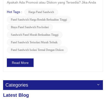
Apakah Ada Promosi atau Diskon yang Tersedia? Jika Anda
tertarik untuk memahami harga panel sandwich global dan
apakah ada promosi atau diskon yang sedang berlangsung,
Hot Tags :
Harga Panel Sandwich
LUSE hadir untuk memberi Anda informasi relevan berikut ini.
Panel Sandwich Harga Rendah Berkualitas Tinggi
Tentang Harg...
Biaya Panel Sandwich Pra-Isolasi
Sandwich Panel Murah Berkualitas Tinggi
Panel Sandwich Terisolasi Murah Terbaik
Panel Sandwich Isolasi Termal Dengan Diskon
Read More
Categories
Latest Blog