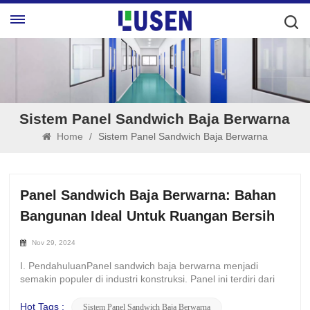
Sistem Panel Sandwich Baja Berwarna
Home
/
Sistem Panel Sandwich Baja Berwarna
Panel Sandwich Baja Berwarna: Bahan
Bangunan Ideal Untuk Ruangan Bersih
Nov 29, 2024
I. PendahuluanPanel sandwich baja berwarna menjadi
semakin populer di industri konstruksi. Panel ini terdiri dari
lapisan atas dan bawah lembaran baja berlapis warna dan
bahan pengisi di tengahnya. Ø Daya Tarik Estetika-Mereka
Hot Tags :
Sistem Panel Sandwich Baja Berwarna