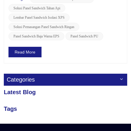
dapat disesuaikan dengan warna berbeda sesuai dengan
Solusi Panel Sandwich Tahan Api
kebutuhan pelan...
Lembar Panel Sandwich Isolasi XPS
Solusi Pemasangan Panel Sandwich Ringan
Panel Sandwich Baja Warna EPS
Panel Sandwich PU
Read More
Categories
Latest Blog
Tags