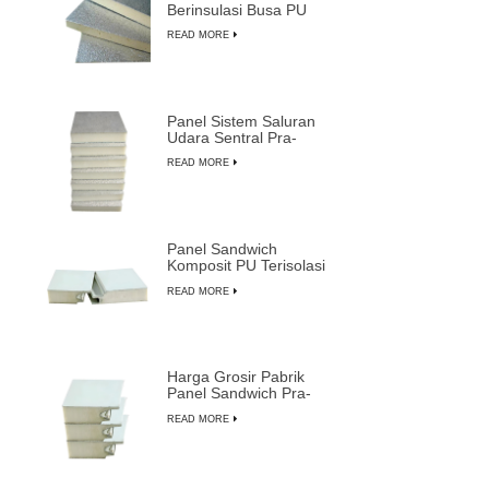
Berinsulasi Busa PU
Ringan Tahan Lama
READ MORE
Panel Sistem Saluran
Udara Sentral Pra-
insulasi Busa PU
READ MORE
Komposit
Panel Sandwich
Komposit PU Terisolasi
Tahan Api Tahan Air
READ MORE
yang Dapat Disesuaikan
Harga Grosir Pabrik
Panel Sandwich Pra-
insulasi Paling Tahan
READ MORE
Lama dari LUSEN