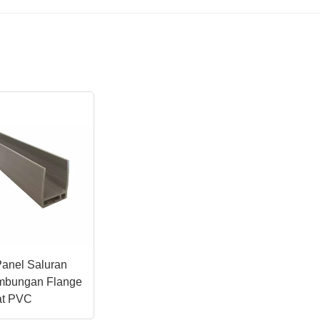
Panel Saluran
mbungan Flange
hat PVC