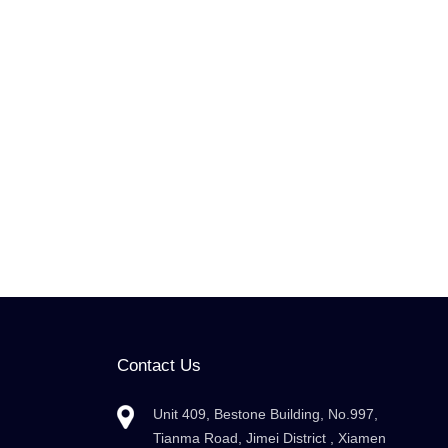
Contact Us
Unit 409, Bestone Building, No.997,
Tianma Road, Jimei District , Xiamen