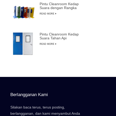
Pintu Cleanroom Kedap
Suara dengan Rangka
Aluminium untuk
READ MORE
Pembuatan
Semikonduktor
Pintu Cleanroom Kedap
Suara Tahan Api
Berkualitas Tinggi
READ MORE
dengan Penggantian
Manual
Berlangganan Kami
Silakan baca terus, terus posting,
berlangganan, dan kami menyambut Anda